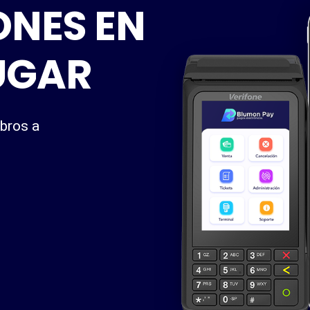
NES EN
UGAR
obros a