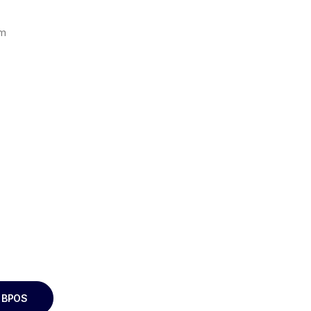
mm
i BPOS