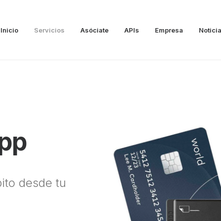
Inicio
Servicios
Asóciate
APIs
Empresa
Notici
app
bito desde tu